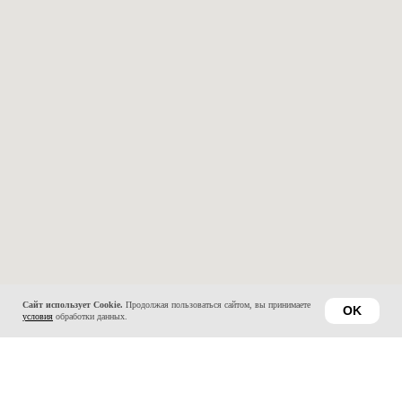
Сайт использует Cookie.
Продолжая пользоваться сайтом, вы принимаете
OK
условия
обработки данных.