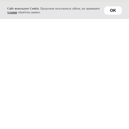
Сайт использует Cookie.
Продолжая пользоваться сайтом, вы принимаете
OK
условия
обработки данных.